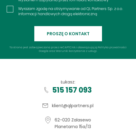
Wyrażam zgodę na otrzymywanie od QL Partners Sp. z o.o.
informacji handlowych drogą elektroniczną
Ta strona jest zabezpieczona przez reCAPTCHA i obowiązują ją
Polityka prywatności
Google
oraz
Warunki korzystania
z usługi.
Łukasz:
515 157 093
klient@qlpartners.pl
62-020 Zalasewo
Planetarna 15a/13